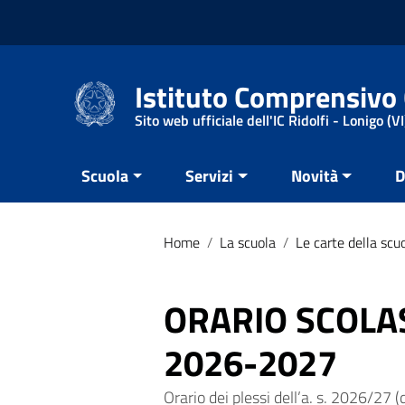
Vai ai contenuti
Vai al menu di navigazione
Vai al footer
Istituto Comprensivo 
Sito web ufficiale dell'IC Ridolfi - Lonigo (VI
Scuola
Servizi
Novità
D
Home
/
La scuola
/
Le carte della scu
ORARIO SCOLAS
2026-2027
Orario dei plessi dell’a. s. 2026/27 