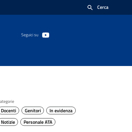
Cerca
Seguici su
ategorie
Docenti
Genitori
In evidenza
Notizie
Personale ATA