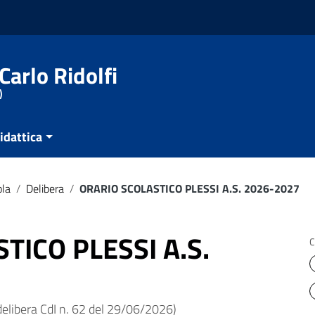
Carlo Ridolfi
)
idattica
ola
/
Delibera
/
ORARIO SCOLASTICO PLESSI A.S. 2026-2027
TICO PLESSI A.S.
C
(delibera CdI n. 62 del 29/06/2026)