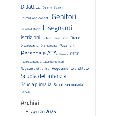
Didattica
Diplomi
Elezioni
Genitori
Formazione docenti
Insegnanti
Indirizzi di studio
Iscrizioni
Orario
Istituto
Libri di testo
Pagamenti
Organigramma
Orientamento
Personale ATA
PTOF
Privacy
Rappresentanti di classe dei genitori
Regolamento d'istituto
Registro elettronico
Scuola dell'infanzia
Scuola primaria
Scuola secondaria
Servizi
Archivi
Agosto 2026