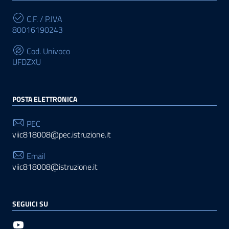
C.F. / P.IVA
80016190243
Cod. Univoco
UFDZXU
POSTA ELETTRONICA
PEC
viic818008@pec.istruzione.it
Email
viic818008@istruzione.it
SEGUICI SU