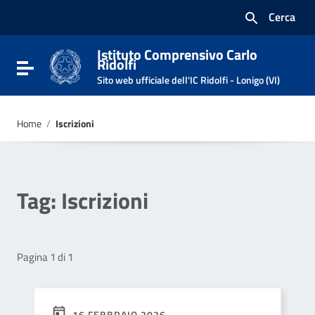
Vai ai contenuti
Cerca
Vai al menu di navigazione
Vai al footer
Istituto Comprensivo Carlo
Ridolfi
Attiva / disattiva la navigazione
Sito web ufficiale dell'IC Ridolfi - Lonigo (VI)
Home
/
Iscrizioni
Tag:
Iscrizioni
Pagina 1 di 1
16 FEBBRAIO 2026