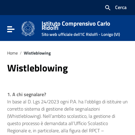
Vai ai contenuti
Cerca
Vai al menu di navigazione
Vai al footer
Istituto Comprensivo Carlo
Ridolfi
Attiva / disattiva la navigazione
Sito web ufficiale dell'IC Ridolfi - Lonigo (VI)
Home
/
Wistleblowing
Wistleblowing
1. A chi segnalare?
In base al D. Lgs 24/2023 ogni P.A. ha l’obbligo di istituire un
corretto sistema di gestione delle segnalazioni
(Whistleblowing). Nell’ambito scolastico, la gestione di
questo processo è demandata all’Ufficio Scolastico
Regionale e, in particolare, alla figura del RPCT –