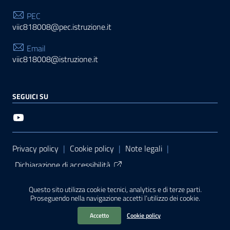
PEC
viic818008@pec.istruzione.it
Email
viic818008@istruzione.it
SEGUICI SU
Sezione Link Utili
Privacy policy
|
Cookie policy
|
Note legali
|
Dichiarazione di accessibilità
Tema grafico
ItaliaWP2
| Basato sul
Prototipo per siti
Questo sito utilizza cookie tecnici, analytics e di terze parti.
PA di AgID
| Realizzato con
WordPress
da
Proseguendo nella navigazione accetti l’utilizzo dei cookie.
Mediasoft
s
Accetto
Cookie policy