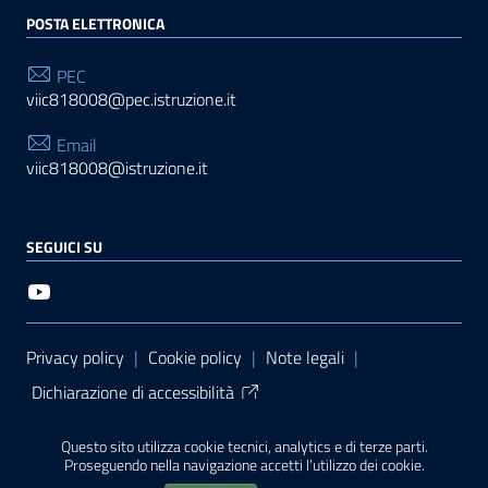
POSTA ELETTRONICA
PEC
viic818008@pec.istruzione.it
Email
viic818008@istruzione.it
SEGUICI SU
Sezione Link Utili
Privacy policy
|
Cookie policy
|
Note legali
|
Dichiarazione di accessibilità
Tema grafico
ItaliaWP2
| Basato sul
Prototipo per siti
Questo sito utilizza cookie tecnici, analytics e di terze parti.
PA di AgID
| Realizzato con
WordPress
da
Proseguendo nella navigazione accetti l’utilizzo dei cookie.