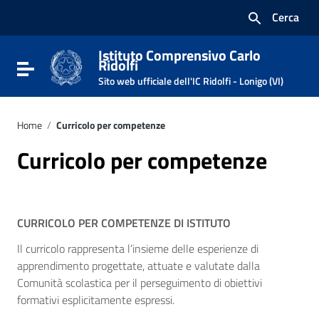
Vai ai contenuti
Cerca
Vai al menu di navigazione
Vai al footer
Istituto Comprensivo Carlo
Ridolfi
Attiva / disattiva la navigazione
Sito web ufficiale dell'IC Ridolfi - Lonigo (VI)
Home
/
Curricolo per competenze
Curricolo per competenze
CURRICOLO PER COMPETENZE DI ISTITUTO
Il curricolo rappresenta l’insieme delle esperienze di
apprendimento progettate, attuate e valutate dalla
Comunità scolastica per il perseguimento di obiettivi
formativi esplicitamente espressi.