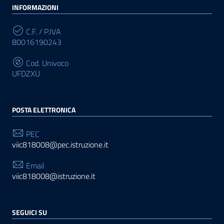
INFORMAZIONI
C.F. / P.IVA
80016190243
Cod. Univoco
UFDZXU
POSTA ELETTRONICA
PEC
viic818008@pec.istruzione.it
Email
viic818008@istruzione.it
SEGUICI SU