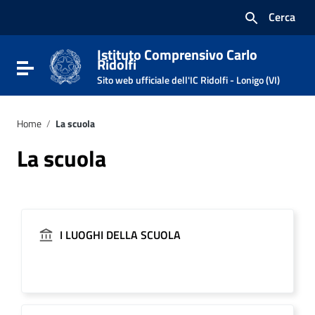
Vai ai contenuti
Cerca
Vai al menu di navigazione
Vai al footer
Istituto Comprensivo Carlo
Ridolfi
Attiva / disattiva la navigazione
Sito web ufficiale dell'IC Ridolfi - Lonigo (VI)
Home
/
La scuola
La scuola
I LUOGHI DELLA SCUOLA