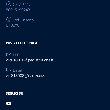
C.F. / P.IVA
80016190243
Cod. Univoco
UFDZXU
POSTA ELETTRONICA
PEC
viic818008@pec.istruzione.it
Email
viic818008@istruzione.it
SEGUICI SU