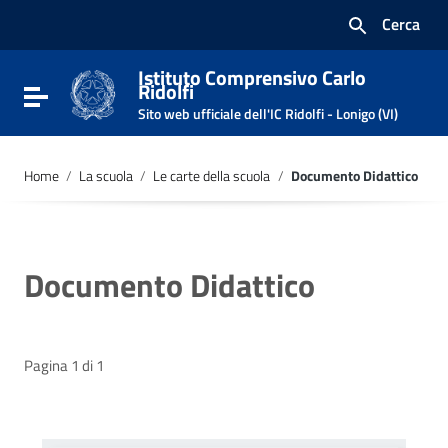
Vai ai contenuti
Cerca
Vai al menu di navigazione
Vai al footer
Istituto Comprensivo Carlo
Ridolfi
Attiva / disattiva la navigazione
Sito web ufficiale dell'IC Ridolfi - Lonigo (VI)
Home
/
La scuola
/
Le carte della scuola
/
Documento Didattico
Documento Didattico
Pagina 1 di 1