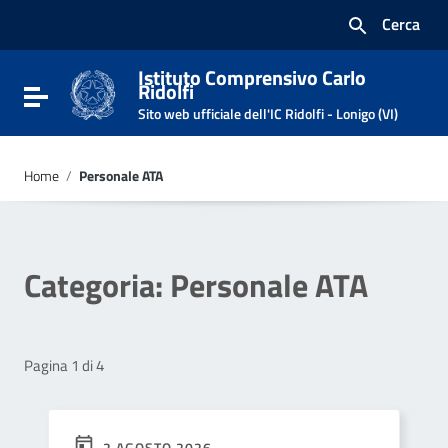
Vai ai contenuti
Cerca
Vai al menu di navigazione
Vai al footer
Istituto Comprensivo Carlo
Ridolfi
Attiva / disattiva la navigazione
Sito web ufficiale dell'IC Ridolfi - Lonigo (VI)
Home
/
Personale ATA
Categoria:
Personale ATA
Pagina 1 di 4
2 AGOSTO 2026