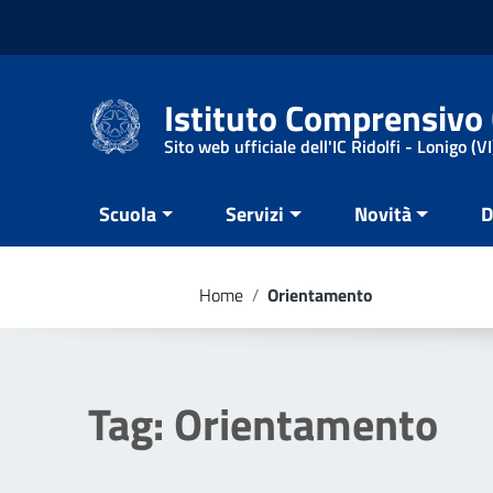
Vai ai contenuti
Vai al menu di navigazione
Vai al footer
Istituto Comprensivo 
Sito web ufficiale dell'IC Ridolfi - Lonigo (VI
Scuola
Servizi
Novità
D
Home
/
Orientamento
Tag:
Orientamento