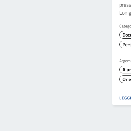
presso
Lonig
Catego
Doc
Per
Argom
Alu
Ori
LEGGI