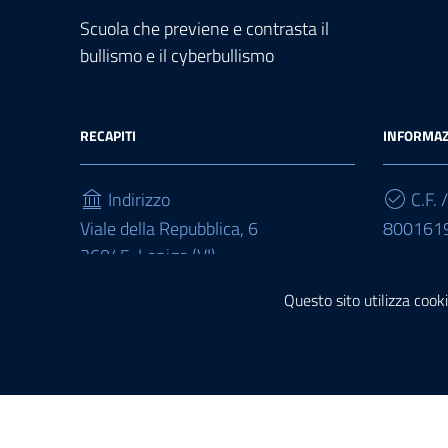
Scuola che previene e contrasta il
bullismo e il cyberbullismo
RECAPITI
INFORMAZ
Indirizzo
C.F. /
Viale della Repubblica, 6
800161
36045, Lonigo (VI)
Cod.
Telefono
Questo sito utilizza cooki
UFDZXU
(+39) 0444 830244
Sezione Link Utili
Privacy policy
|
Cookie policy
|
Note legali
|
Dichiarazione