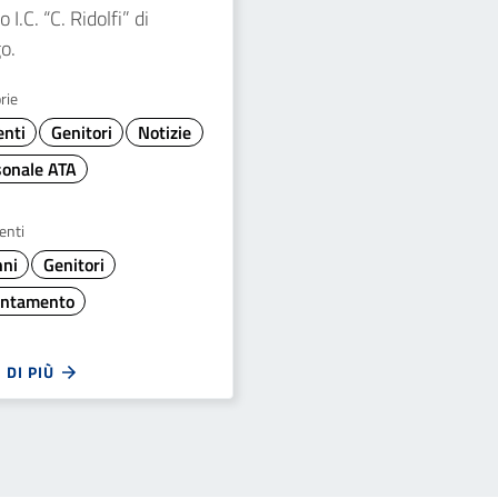
 I.C. “C. Ridolfi” di
o.
rie
enti
Genitori
Notizie
sonale ATA
enti
nni
Genitori
entamento
 DI PIÙ