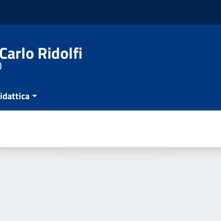
Carlo Ridolfi
)
idattica