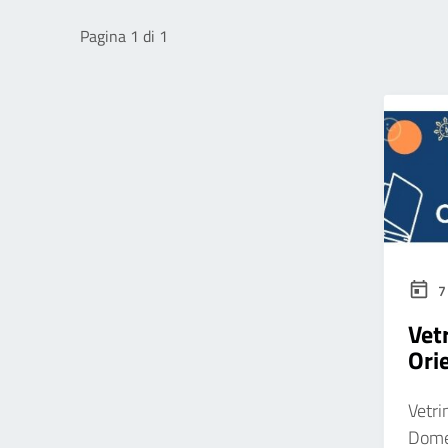
Pagina 1 di 1
7
Vetr
Ori
Vetri
Dome