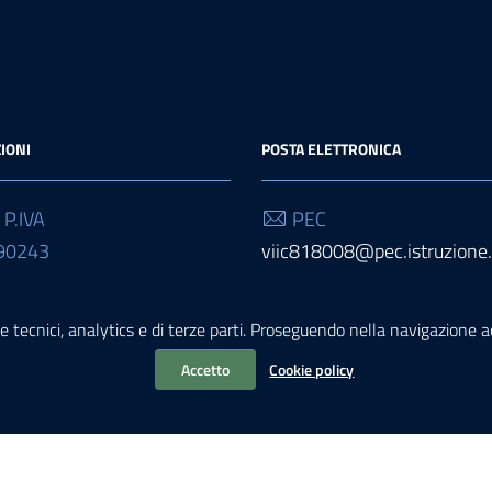
IONI
POSTA ELETTRONICA
 P.IVA
PEC
90243
viic818008@pec.istruzione.
 Univoco
Email
e tecnici, analytics e di terze parti. Proseguendo nella navigazione acc
viic818008@istruzione.it
Accetto
Cookie policy
 di accessibilità