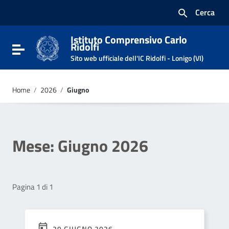
Vai ai contenuti
Cerca
Vai al menu di navigazione
Vai al footer
Istituto Comprensivo Carlo
Ridolfi
Attiva / disattiva la navigazione
Sito web ufficiale dell'IC Ridolfi - Lonigo (VI)
Home
/
2026
/
Giugno
Mese:
Giugno 2026
Pagina 1 di 1
29 GIUGNO 2026