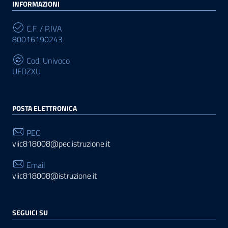
INFORMAZIONI
C.F. / P.IVA
80016190243
Cod. Univoco
UFDZXU
POSTA ELETTRONICA
PEC
viic818008@pec.istruzione.it
Email
viic818008@istruzione.it
SEGUICI SU