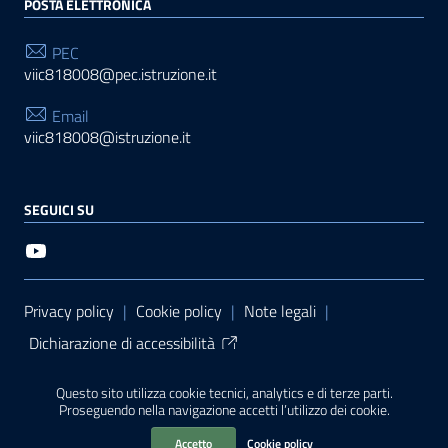
POSTA ELETTRONICA
PEC
viic818008@pec.istruzione.it
Email
viic818008@istruzione.it
SEGUICI SU
Sezione Link Utili
Privacy policy
|
Cookie policy
|
Note legali
|
Dichiarazione di accessibilità
Tema grafico
ItaliaWP2
| Basato sul
Prototipo per siti
Questo sito utilizza cookie tecnici, analytics e di terze parti.
PA di AgID
| Realizzato con
WordPress
da
Proseguendo nella navigazione accetti l’utilizzo dei cookie.
Mediasoft
s
Accetto
Cookie policy