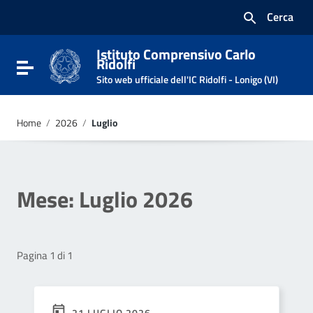
Vai ai contenuti
Cerca
Vai al menu di navigazione
Vai al footer
Istituto Comprensivo Carlo
Ridolfi
Attiva / disattiva la navigazione
Sito web ufficiale dell'IC Ridolfi - Lonigo (VI)
Home
/
2026
/
Luglio
Mese:
Luglio 2026
Pagina 1 di 1
21 LUGLIO 2026