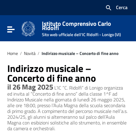
Vai ai contenuti
Cerca
Vai al menu di navigazione
Vai al footer
Istituto Comprensivo Carlo
Ridolfi
Attiva / disattiva la navigazione
Sito web ufficiale dell'IC Ridolfi - Lonigo (VI)
Home
/
Novità
/
Indirizzo musicale – Concerto di fine anno
Indirizzo musicale –
Concerto di fine anno
il 26 Mag 2025
L’IC “C. Ridolfi” di Lonigo organizza
ed invita al “Concerto di fine anno” della classe 1^F ad
Indirizzo Musicale nella giornata di lunedì 26 maggio 2025,
alle ore 18:00, presso l’Aula Magna della scuola secondaria
di primo grado. A compimento del percorso musicale nell’a.s.
2024/25, gli alunni si alterneranno sul palco dell’Aula
Magna con esibizioni solistiche allo strumento, in ensemble
da camera e orchestrali.