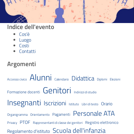
Indice dell'evento
Cos'è
Luogo
Costi
Contatti
Argomenti
Alunni
Didattica
Accesso civico
Calendario
Diplomi
Elezioni
Genitori
Formazione docenti
Indirizzi di studio
Insegnanti
Iscrizioni
Orario
Istituto
Libri di testo
Personale ATA
Pagamenti
Organigramma
Orientamento
PTOF
Registro elettronico
Privacy
Rappresentanti di classe dei genitori
Scuola dell'infanzia
Regolamento d'istituto