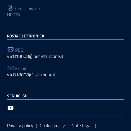
Cod. Univoco
UFDZXU
POSTA ELETTRONICA
PEC
viic818008@pec.istruzione.it
Email
viic818008@istruzione.it
SEGUICI SU
Sezione Link Utili
Privacy policy
|
Cookie policy
|
Note legali
|