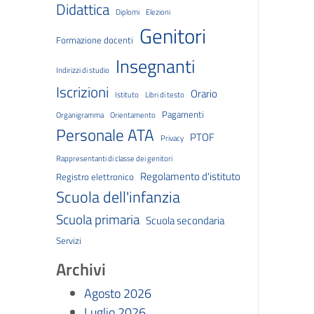
Didattica
Diplomi
Elezioni
Genitori
Formazione docenti
Insegnanti
Indirizzi di studio
Iscrizioni
Orario
Istituto
Libri di testo
Pagamenti
Organigramma
Orientamento
Personale ATA
PTOF
Privacy
Rappresentanti di classe dei genitori
Regolamento d'istituto
Registro elettronico
Scuola dell'infanzia
Scuola primaria
Scuola secondaria
Servizi
Archivi
Agosto 2026
Luglio 2026