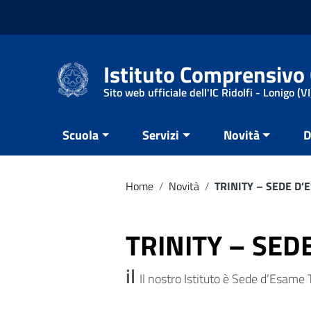
Vai ai contenuti
Vai al menu di navigazione
Vai al footer
Istituto Comprensivo 
Sito web ufficiale dell'IC Ridolfi - Lonigo (VI
Scuola
Servizi
Novità
D
Home
/
Novità
/
TRINITY – SEDE D
TRINITY – SED
il
Il nostro Istituto è Sede d’Esame 