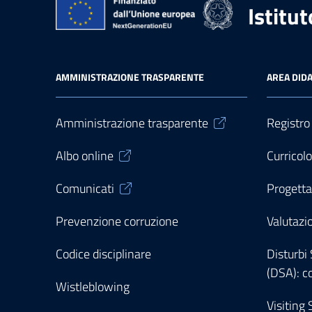
Istitu
AMMINISTRAZIONE TRASPARENTE
AREA DIDA
Amministrazione trasparente
Registro
Albo online
Curricol
Comunicati
Progetta
Prevenzione corruzione
Valutazi
Codice disciplinare
Disturbi
(DSA): c
Wistleblowing
Visiting