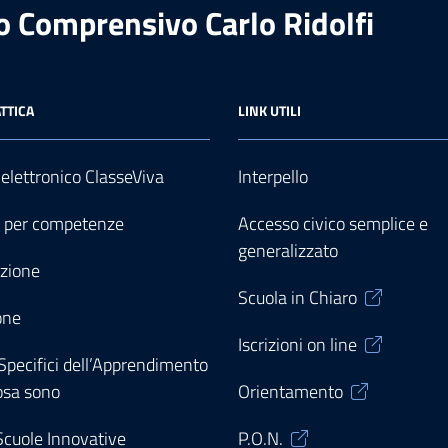
to Comprensivo Carlo Ridolfi
TTICA
LINK UTILI
 elettronico ClasseViva
Interpello
o per competenze
Accesso civico semplice e
generalizzato
zione
Scuola in Chiaro
one
Iscrizioni on line
 Specifici dell’Apprendimento
osa sono
Orientamento
 Scuole Innovative
P.O.N.