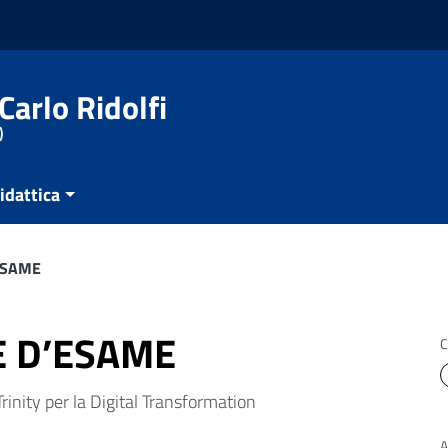
Carlo Ridolfi
)
idattica
’ESAME
E D’ESAME
C
Trinity per la Digital Transformation
A