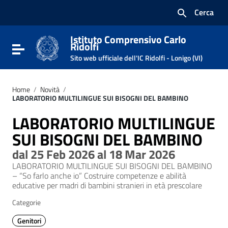
Vai ai contenuti
Cerca
Vai al menu di navigazione
Vai al footer
Istituto Comprensivo Carlo
Ridolfi
Attiva / disattiva la navigazione
Sito web ufficiale dell'IC Ridolfi - Lonigo (VI)
Home
/
Novità
/
LABORATORIO MULTILINGUE SUI BISOGNI DEL BAMBINO
LABORATORIO MULTILINGUE
SUI BISOGNI DEL BAMBINO
dal 25 Feb 2026 al 18 Mar 2026
LABORATORIO MULTILINGUE SUI BISOGNI DEL BAMBINO
– “So farlo anche io” Costruire competenze e abilità
educative per madri di bambini stranieri in età prescolare
Categorie
Genitori