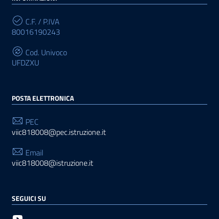
C.F. / P.IVA
80016190243
Cod. Univoco
UFDZXU
POSTA ELETTRONICA
PEC
viic818008@pec.istruzione.it
Email
viic818008@istruzione.it
SEGUICI SU