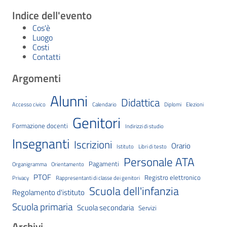
Indice dell'evento
Cos'è
Luogo
Costi
Contatti
Argomenti
Alunni
Didattica
Accesso civico
Calendario
Diplomi
Elezioni
Genitori
Formazione docenti
Indirizzi di studio
Insegnanti
Iscrizioni
Orario
Istituto
Libri di testo
Personale ATA
Pagamenti
Organigramma
Orientamento
PTOF
Registro elettronico
Privacy
Rappresentanti di classe dei genitori
Scuola dell'infanzia
Regolamento d'istituto
Scuola primaria
Scuola secondaria
Servizi
Archivi