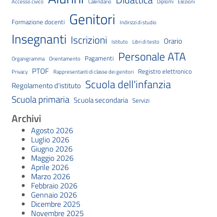
Accesso civico
Calendario
Diplomi
Elezioni
Genitori
Formazione docenti
Indirizzi di studio
Insegnanti
Iscrizioni
Orario
Istituto
Libri di testo
Personale ATA
Pagamenti
Organigramma
Orientamento
PTOF
Registro elettronico
Privacy
Rappresentanti di classe dei genitori
Scuola dell'infanzia
Regolamento d'istituto
Scuola primaria
Scuola secondaria
Servizi
Archivi
Agosto 2026
Luglio 2026
Giugno 2026
Maggio 2026
Aprile 2026
Marzo 2026
Febbraio 2026
Gennaio 2026
Dicembre 2025
Novembre 2025