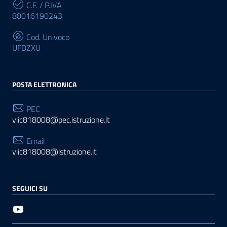
C.F. / P.IVA
80016190243
Cod. Univoco
UFDZXU
POSTA ELETTRONICA
PEC
viic818008@pec.istruzione.it
Email
viic818008@istruzione.it
SEGUICI SU