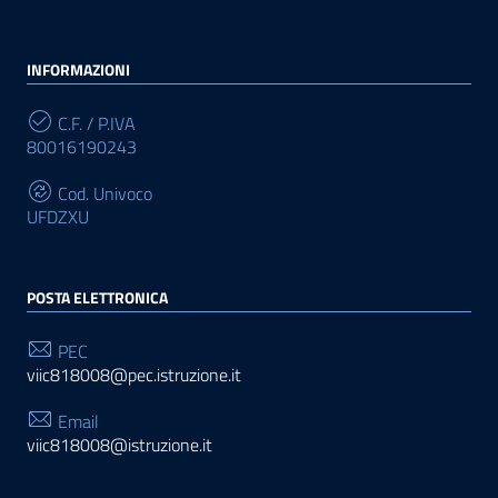
INFORMAZIONI
C.F. / P.IVA
80016190243
Cod. Univoco
UFDZXU
POSTA ELETTRONICA
PEC
viic818008@pec.istruzione.it
Email
viic818008@istruzione.it