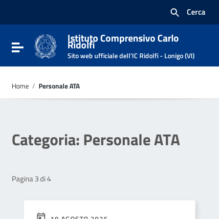
Vai ai contenuti
Cerca
Vai al menu di navigazione
Vai al footer
Istituto Comprensivo Carlo
Ridolfi
Attiva / disattiva la navigazione
Sito web ufficiale dell'IC Ridolfi - Lonigo (VI)
Home
/
Personale ATA
Categoria:
Personale ATA
Pagina 3 di 4
19 AGOSTO 2025