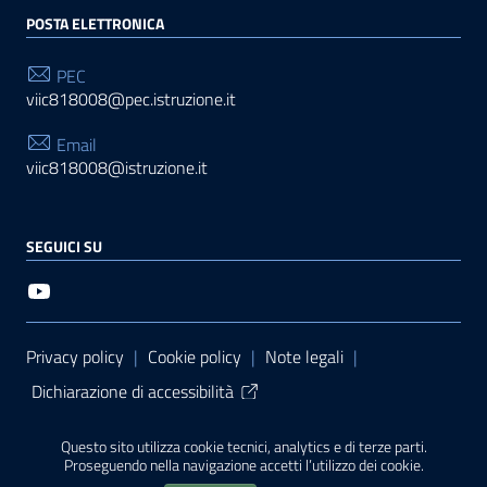
POSTA ELETTRONICA
PEC
viic818008@pec.istruzione.it
Email
viic818008@istruzione.it
SEGUICI SU
Sezione Link Utili
Privacy policy
|
Cookie policy
|
Note legali
|
Dichiarazione di accessibilità
Tema grafico
ItaliaWP2
| Basato sul
Prototipo per siti
Questo sito utilizza cookie tecnici, analytics e di terze parti.
PA di AgID
| Realizzato con
WordPress
da
Proseguendo nella navigazione accetti l’utilizzo dei cookie.