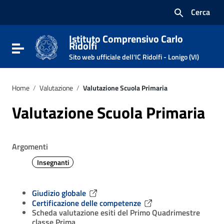
Vai ai contenuti
Cerca
Vai al menu di navigazione
Vai al footer
Istituto Comprensivo Carlo
Ridolfi
Attiva / disattiva la navigazione
Sito web ufficiale dell'IC Ridolfi - Lonigo (VI)
Home
/
Valutazione
/
Valutazione Scuola Primaria
Valutazione Scuola Primaria
Argomenti
Insegnanti
Giudizio globale
Certificazione delle competenze
Scheda valutazione esiti del Primo Quadrimestre
classe Prima