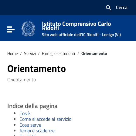
Vai ai contenuti
Cerca
Vai al menu di navigazione
Vai al footer
Istituto Comprensivo Carlo
Ridolfi
Attiva / disattiva la navigazione
Sito web ufficiale dell'IC Ridolfi - Lonigo (VI)
Home
/
Servizi
/
Famiglie e studenti
/
Orientamento
Orientamento
Orientamento
Indice della pagina
Cos'è
Come si accede al servizio
Cosa serve
Tempi e scadenze