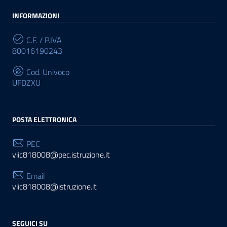
INFORMAZIONI
C.F. / P.IVA
80016190243
Cod. Univoco
UFDZXU
POSTA ELETTRONICA
PEC
viic818008@pec.istruzione.it
Email
viic818008@istruzione.it
SEGUICI SU