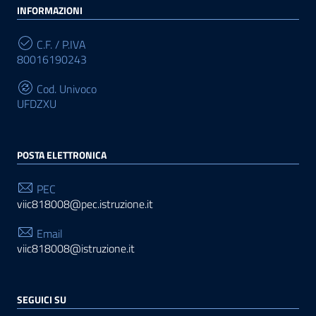
INFORMAZIONI
C.F. / P.IVA
80016190243
Cod. Univoco
UFDZXU
POSTA ELETTRONICA
PEC
viic818008@pec.istruzione.it
Email
viic818008@istruzione.it
SEGUICI SU