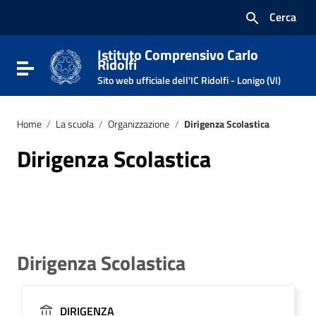
Vai ai contenuti
Cerca
Vai al menu di navigazione
Vai al footer
Istituto Comprensivo Carlo
Ridolfi
Attiva / disattiva la navigazione
Sito web ufficiale dell'IC Ridolfi - Lonigo (VI)
Home
/
La scuola
/
Organizzazione
/
Dirigenza Scolastica
Dirigenza Scolastica
Dirigenza Scolastica
DIRIGENZA