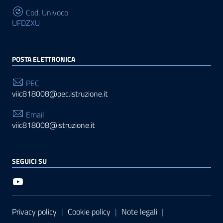
Cod. Univoco
UFDZXU
POSTA ELETTRONICA
PEC
viic818008@pec.istruzione.it
Email
viic818008@istruzione.it
SEGUICI SU
Sezione Link Utili
Privacy policy
|
Cookie policy
|
Note legali
|